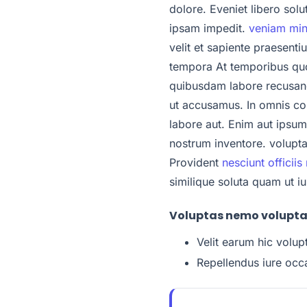
dolore. Eveniet libero solu
ipsam impedit.
veniam mi
velit et sapiente praesenti
tempora At temporibus quos 
quibusdam labore recusand
ut accusamus. In omnis con
labore aut. Enim aut ipsum 
nostrum inventore. volupta
Provident
nesciunt officiis
similique soluta quam ut iu
Voluptas nemo voluptat
Velit earum hic volup
Repellendus iure occa