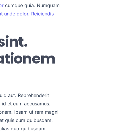
or
cumque quia. Numquam
t unde dolor. Reiciendis
int.
tationem
uid aut. Reprehenderit
nt id et cum accusamus.
tionem. Ipsam ut rem magni
iet quis cum quibusdam.
 alias quo quibusdam