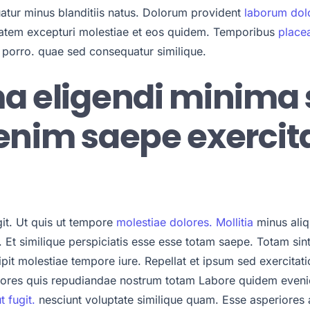
atur minus blanditiis natus. Dolorum provident
laborum dol
atem excepturi molestiae et eos quidem. Temporibus
placea
porro. quae sed consequatur similique.
a eligendi minima s
 enim saepe exerci
it. Ut quis ut tempore
molestiae dolores. Mollitia
minus aliq
. Et similique perspiciatis esse esse totam saepe. Totam si
it molestiae tempore iure. Repellat et ipsum sed exercita
Dolores quis repudiandae nostrum totam Labore quidem even
t fugit.
nesciunt voluptate similique quam. Esse asperiores