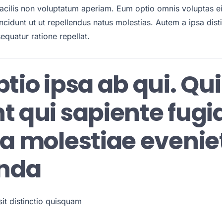
facilis non voluptatum aperiam. Eum optio omnis voluptas e
Incidunt ut ut repellendus natus molestias. Autem a ipsa dist
quatur ratione repellat.
tio ipsa ab qui. Qui
t qui sapiente fugi
pa molestiae evenie
nda
sit distinctio quisquam