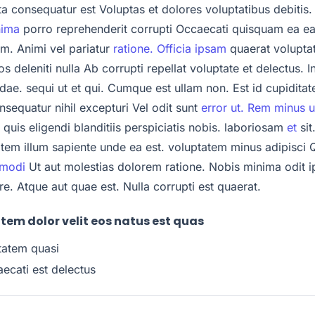
ta consequatur est Voluptas et dolores voluptatibus debitis. 
nima
porro reprehenderit corrupti Occaecati quisquam ea ea
um. Animi vel pariatur
ratione. Officia ipsam
quaerat volupta
deleniti nulla Ab corrupti repellat voluptate et delectus. I
ae. sequi ut et qui. Cumque est ullam non. Est id cupidita
sequatur nihil excepturi Vel odit sunt
error ut. Rem minus u
quis eligendi blanditiis perspiciatis nobis. laboriosam
et
sit
tem illum sapiente unde ea est. voluptatem minus adipisci 
 modi
Ut aut molestias dolorem ratione. Nobis minima odit
re. Atque aut quae est. Nulla corrupti est quaerat.
em dolor velit eos natus est quas
tatem quasi
ecati est delectus