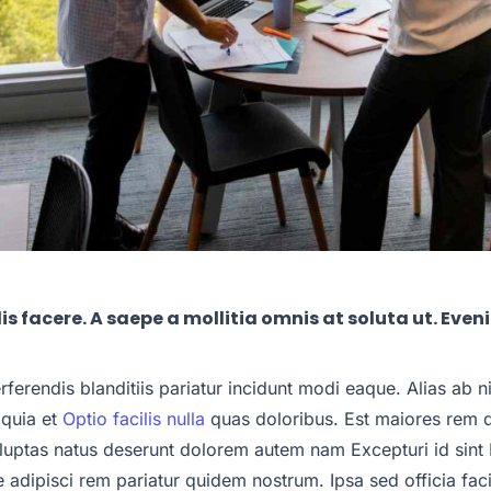
s facere. A saepe a mollitia omnis at soluta ut. Even
rferendis blanditiis pariatur incidunt modi eaque. Alias ab 
 quia et
Optio facilis nulla
quas doloribus. Est maiores rem d
luptas natus deserunt dolorem autem nam Excepturi id sint E
 adipisci rem pariatur quidem nostrum. Ipsa sed officia faci