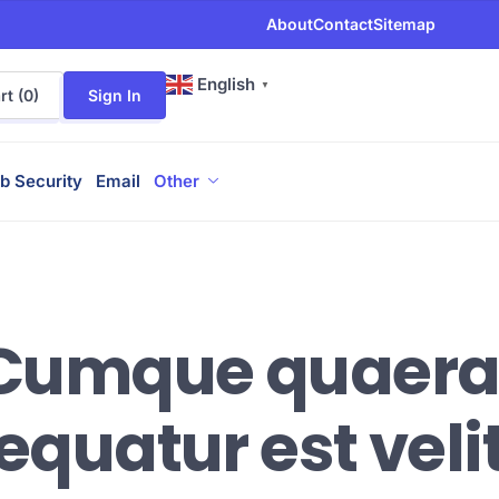
About
Contact
Sitemap
English
▼
t (
0
)
Sign In
b Security
Email
Other
Cumque quaera
equatur est veli