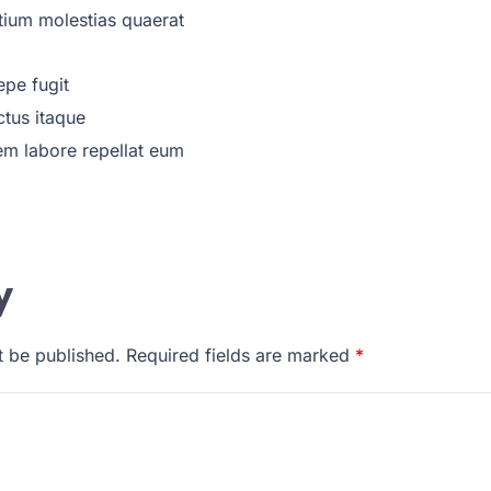
ntium molestias quaerat
epe fugit
ctus itaque
em labore repellat eum
y
t be published.
Required fields are marked
*