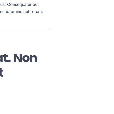
ius. Consequatur aut
inctio omnis aut rerum.
at. Non
t